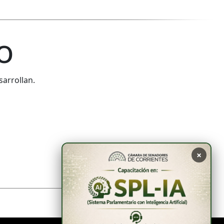
o
sarrollan.
×